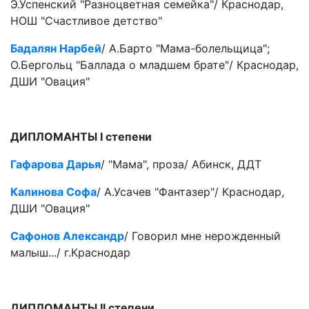
Э.Успенский "Разноцветная семейка"/ Краснодар,
НОШ "Счастливое детство"
Бадалян Нарбей
/ А.Барто "Мама-болельщица";
О.Бергольц "Баллада о младшем брате"/ Краснодар,
ДШИ "Овация"
ДИПЛОМАНТЫ I степени
Гафарова Дарья
/ "Мама", проза/ Абинск, ДДТ
Калинова Софа
/ А.Усачев "Фантазер"/ Краснодар,
ДШИ "Овация"
Сафонов Александр
/ Говорил мне нерожденный
малыш.../ г.Краснодар
ДИПЛОМАНТЫ II степени