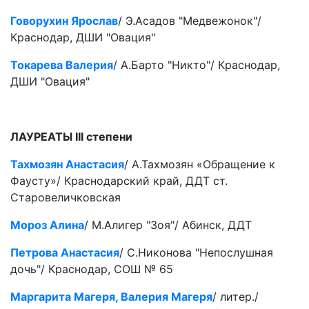
Говорухин Ярослав
/ Э.Асадов "Медвежонок"/
Краснодар, ДШИ "Овация"
Токарева Валерия
/ А.Барто "Никто"/ Краснодар,
ДШИ "Овация"
ЛАУРЕАТЫ III степени
Тахмозян Анастасия
/ А.Тахмозян «Обращение к
Фаусту»/ Краснодарский край, ДДТ ст.
Старовеличковская
Мороз Алина
/ М.Алигер "Зоя"/ Абинск, ДДТ
Петрова Анастасия
/ С.Никонова "Непослушная
дочь"/ Краснодар, СОШ № 65
Маргарита Магеря, Валерия Магеря
/ литер./