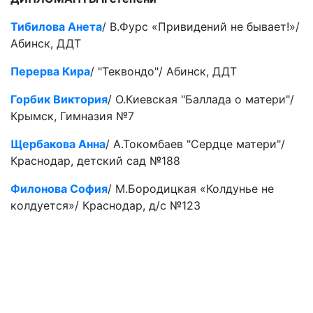
Тибилова Анета
/ В.Фурс «Привидений не бывает!»/
Абинск, ДДТ
Перерва Кира
/ "Теквондо"/ Абинск, ДДТ
Горбик Виктория
/ О.Киевская "Баллада о матери"/
Крымск, Гимназия №7
Щербакова Анна
/ А.Токомбаев "Сердце матери"/
Краснодар, детский сад №188
Филонова София
/ М.Бородицкая «Колдунье не
колдуется»/ Краснодар, д/с №123